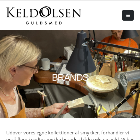
HOME
BRANDS
BRANDS
Udover vores egne kollektioner af smykker, forhandler vi
også flere kendte smykke brands i både sølv og guld. Vi har